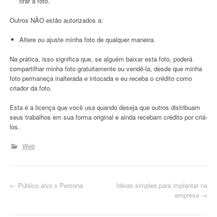
tirar a foto.
Outros NÃO estão autorizados a:
Altere ou ajuste minha foto de qualquer maneira.
Na prática, isso significa que, se alguém baixar esta foto, poderá
compartilhar minha foto gratuitamente ou vendê-la, desde que minha
foto permaneça inalterada e intocada e eu receba o crédito como
criador da foto.
Esta é a licença que você usa quando deseja que outros distribuam
seus trabalhos em sua forma original e ainda recebam crédito por criá-
los.
Web
N
←
Público alvo x Persona
Ideias simples para implantar na
empresa
→
a