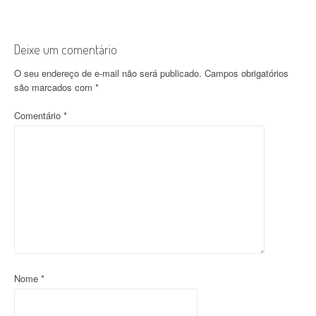
v
e
Deixe um comentário
g
O seu endereço de e-mail não será publicado.
Campos obrigatórios
a
são marcados com
*
ç
Comentário
*
ã
o
d
o
p
o
Nome
*
s
t