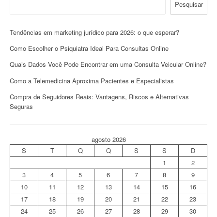
Pesquisar
Tendências em marketing jurídico para 2026: o que esperar?
Como Escolher o Psiquiatra Ideal Para Consultas Online
Quais Dados Você Pode Encontrar em uma Consulta Veicular Online?
Como a Telemedicina Aproxima Pacientes e Especialistas
Compra de Seguidores Reais: Vantagens, Riscos e Alternativas
Seguras
agosto 2026
S
T
Q
Q
S
S
D
1
2
3
4
5
6
7
8
9
10
11
12
13
14
15
16
17
18
19
20
21
22
23
24
25
26
27
28
29
30