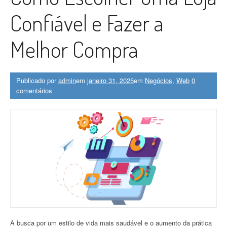
Confiável e Fazer a
Melhor Compra
Publicado por
admin
em
janeiro 31, 2025
em
Negócios
,
Web
0
comentários
A busca por um estilo de vida mais saudável e o aumento da prática