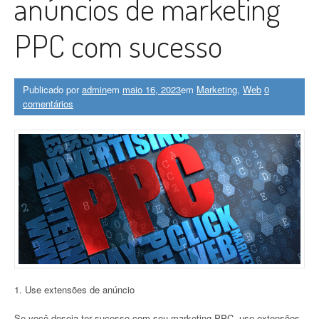
anúncios de marketing
PPC com sucesso
Publicado por
admin
em
maio 16, 2023
em
Marketing
,
Web
0
comentários
1. Use extensões de anúncio
Se você deseja ter sucesso com seu marketing PPC, use extensões