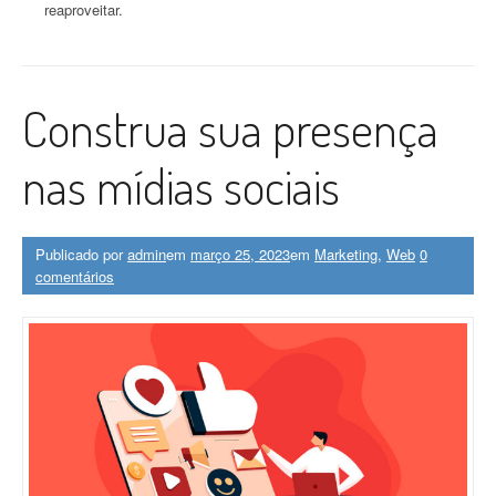
reaproveitar.
Construa sua presença
nas mídias sociais
Publicado por
admin
em
março 25, 2023
em
Marketing
,
Web
0
comentários