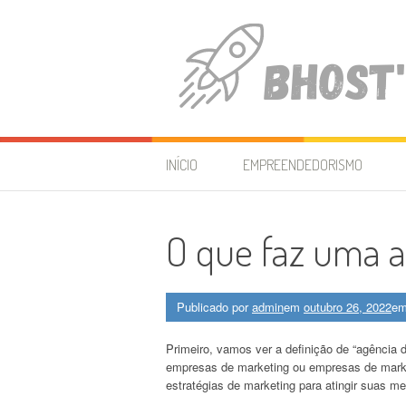
Pular
para
o
conteúdo
Inspiration Station
JUST ANOTHER WORDPRESS SITE
INÍCIO
EMPREENDEDORISMO
O que faz uma a
Publicado por
admin
em
outubro 26, 2022
e
Primeiro, vamos ver a definição de “agência
empresas de marketing ou empresas de market
estratégias de marketing para atingir suas m