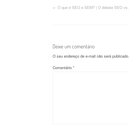
N
←
O que é SEO e SEM? | O debate SEO vs
a
v
e
Deixe um comentário
g
O seu endereço de e-mail não será publicado
a
Comentário
*
ç
ã
o
d