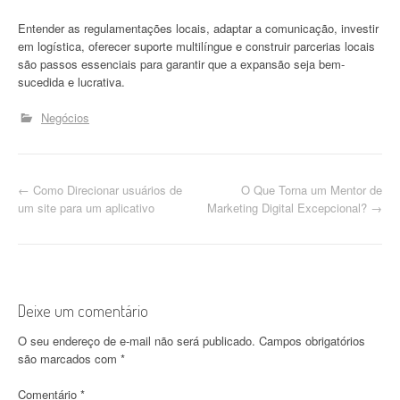
Entender as regulamentações locais, adaptar a comunicação, investir
em logística, oferecer suporte multilíngue e construir parcerias locais
são passos essenciais para garantir que a expansão seja bem-
sucedida e lucrativa.
Negócios
N
←
Como Direcionar usuários de
O Que Torna um Mentor de
um site para um aplicativo
Marketing Digital Excepcional?
→
a
v
e
Deixe um comentário
g
O seu endereço de e-mail não será publicado.
Campos obrigatórios
a
são marcados com
*
ç
Comentário
*