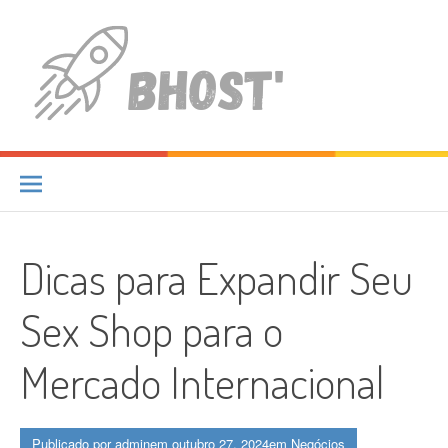
Pular
para
o
conteúdo
Inspiration Station
JUST ANOTHER WORDPRESS SITE
Dicas para Expandir Seu
Sex Shop para o
Mercado Internacional
Publicado por
admin
em
outubro 27, 2024
em
Negócios