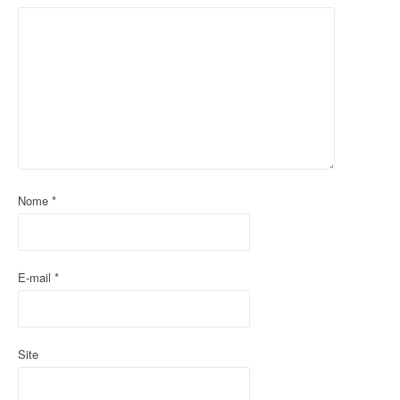
ã
o
d
o
p
o
Nome
*
s
t
E-mail
*
Site