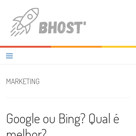
Pular
para
o
conteúdo
Inspiration Station
JUST ANOTHER WORDPRESS SITE
MARKETING
Google ou Bing? Qual é
melhor?