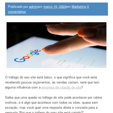
Publicado por
admin
em
março 15, 2023
em
Marketing
0
comentários
O tráfego do seu site está baixo, o que significa que você está
recebendo poucos orçamentos, as vendas caíram, será que tem
alguma influência com a
empresa de criação de site
?
Saiba que uma queda no tráfego do site pode acontecer por vários
motivos, e é algo que acontece com todos os sites, quase sem
exceção, mas você quer uma resposta direta e concreta para a
pergunta “Por que o tráfego do meu site está caindo?”